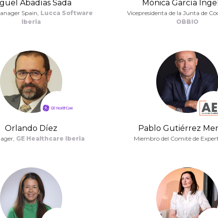
guel Abadías Sada
Mónica García Ing
anager Spain,
Lucca Software
Vicepresidenta de la Junta de Co
Iberia
OBBIO
Orlando Díez
Pablo Gutiérrez Mer
ager,
GE Healthcare Iberia
Miembro del Comité de Exper