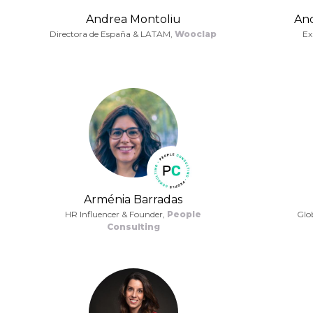
Andrea Montoliu
And
Directora de España & LATAM,
Wooclap
Ex
Arménia Barradas
HR Influencer & Founder,
People
Glo
Consulting