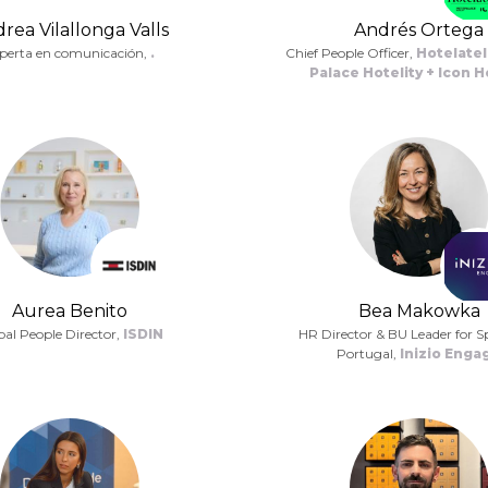
rea Vilallonga Valls
Andrés Ortega
perta en comunicación,
.
Chief People Officer,
Hotelateli
Palace Hotelity + Icon H
Aurea Benito
Bea Makowka
bal People Director,
ISDIN
HR Director & BU Leader for S
Portugal,
Inizio Enga