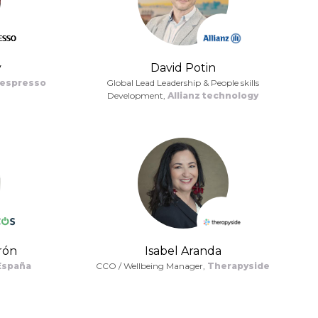
y
David Potin
espresso
Global Lead Leadership & People skills
Development,
Allianz technology
rón
Isabel Aranda
España
CCO / Wellbeing Manager,
Therapyside