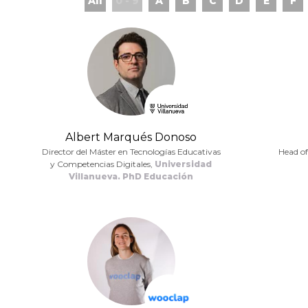
All
0 - 9
A
B
C
D
E
F
Albert Marqués Donoso
Director del Máster en Tecnologías Educativas
Head o
y Competencias Digitales,
Universidad
Villanueva. PhD Educación