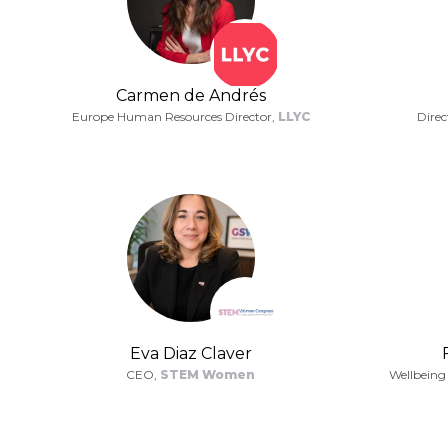
Carmen de Andrés
Europe Human Resources Director,
LLYC
Direc
Eva Diaz Claver
CEO,
STEM Women
Wellbeing