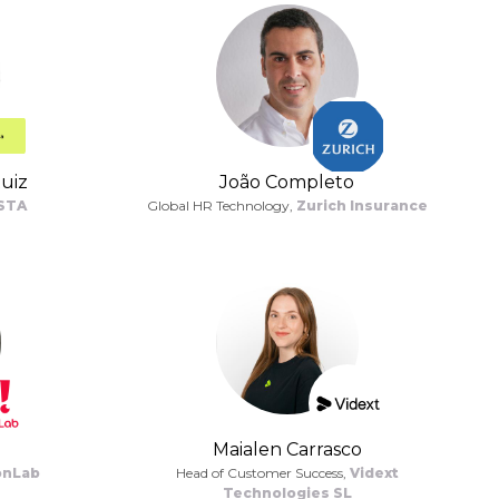
uiz
João Completo
STA
Global HR Technology,
Zurich Insurance
Maialen Carrasco
onLab
Head of Customer Success,
Vidext
Technologies SL