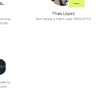
Thais López
Learning
Tech People & Talent Lead,
IDEALISTA
GUEL
cademy,
paña