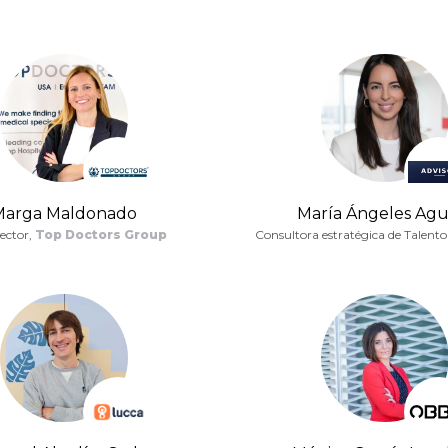
Marga Maldonado
María Ángeles Agui
ector,
Top Doctors Group
Consultora estratégica de Talento