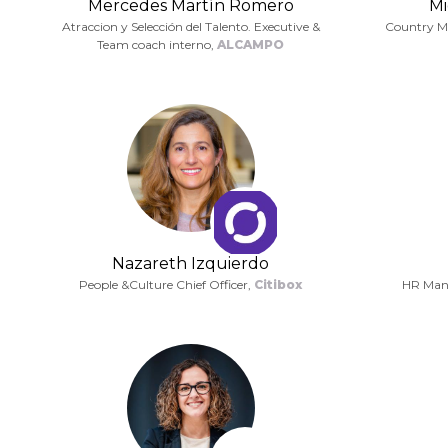
Mercedes Martín Romero
Mi
Atraccion y Selección del Talento. Executive &
Country M
Team coach interno,
ALCAMPO
Nazareth Izquierdo
People &Culture Chief Officer,
Citibox
HR Man