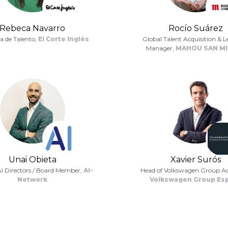
Rebeca Navarro
Rocío Suárez
a de Talento,
El Corte Inglés
Global Talent Acquisition & 
Manager,
MAHOU SAN MI
Unai Obieta
Xavier Surós
AI Directors / Board Member,
AI-
Head of Volkswagen Group A
Network
Volkswagen Group Es