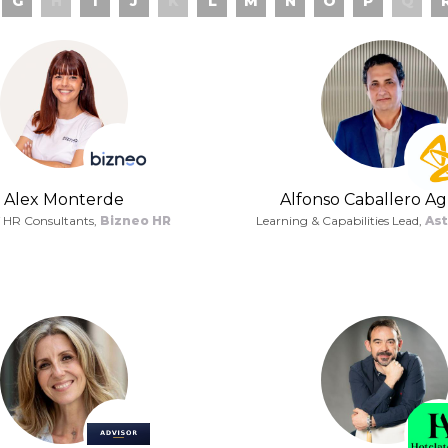
G
H
I
J
K
L
M
N
O
P
Q
Alex Monterde
Alfonso Caballero A
f HR Consultants,
Bizneo HR
Learning & Capabilities Lead,
As