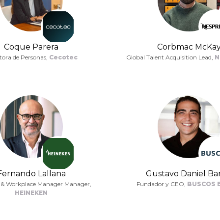
Coque Parera
Corbmac McKa
tora de Personas,
Cecotec
Global Talent Acquisition Lead,
N
Fernando Lallana
Gustavo Daniel Ba
 & Workplace Manager Manager,
Fundador y CEO,
BUSCOS 
HEINEKEN