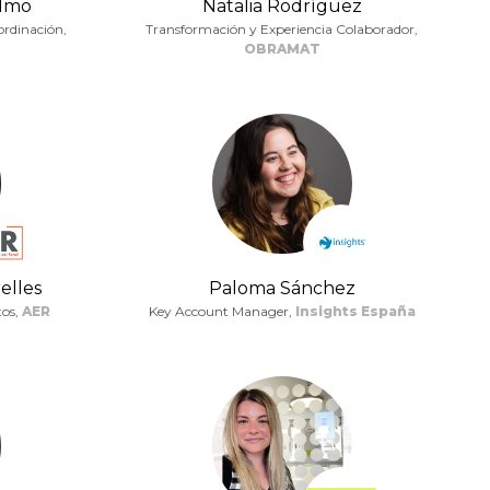
elmo
Natalia Rodríguez
ordinación,
Transformación y Experiencia Colaborador,
OBRAMAT
elles
Paloma Sánchez
tos,
AER
Key Account Manager,
Insights España