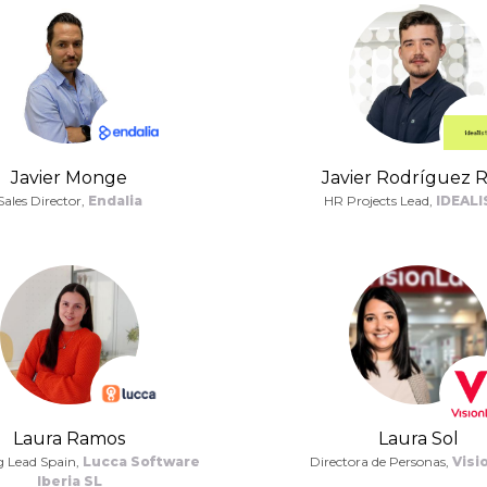
Javier Monge
Javier Rodríguez R
Sales Director,
Endalia
HR Projects Lead,
IDEALI
Laura Ramos
Laura Sol
g Lead Spain,
Lucca Software
Directora de Personas,
Visi
Iberia SL