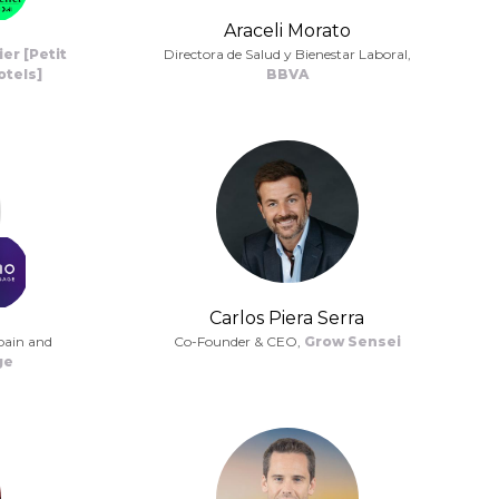
Araceli Morato
er [Petit
Directora de Salud y Bienestar Laboral,
otels]
BBVA
Carlos Piera Serra
pain and
Co-Founder & CEO,
Grow Sensei
ge