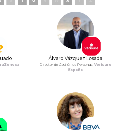
R
S
T
U
V
W
X
Y
Z
guado
Álvaro Vázquez Losada
traZeneca
Director de Gestión de Personas,
Verisure
España