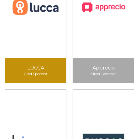
LUCCA
Apprecio
Gold Sponsor
Silver Sponsor