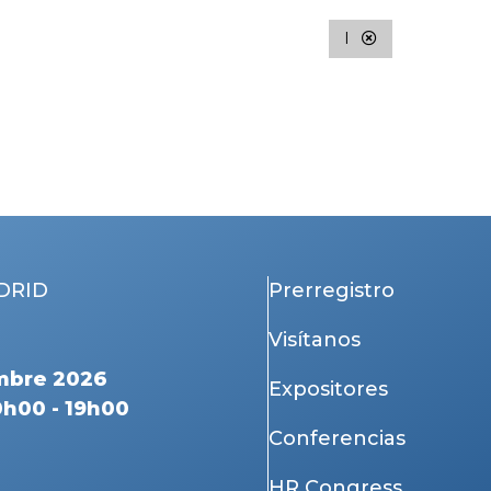
I
DRID
Prerregistro
Visítanos
mbre 2026
Expositores
0h00 - 19h00
Conferencias
HR Congress