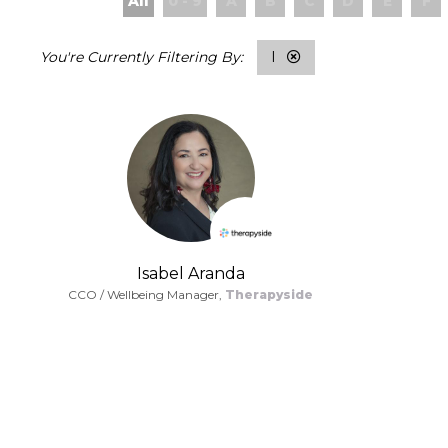
All
0 - 9
A
B
C
D
E
F
I
Isabel Aranda
CCO / Wellbeing Manager,
Therapyside