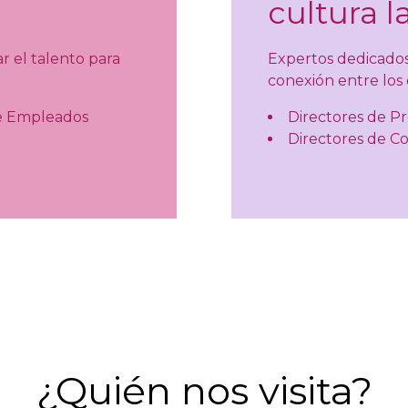
cultura l
r el talento para
Expertos dedicados 
conexión entre los
de Empleados
Directores de P
Directores de C
¿Quién nos visita?