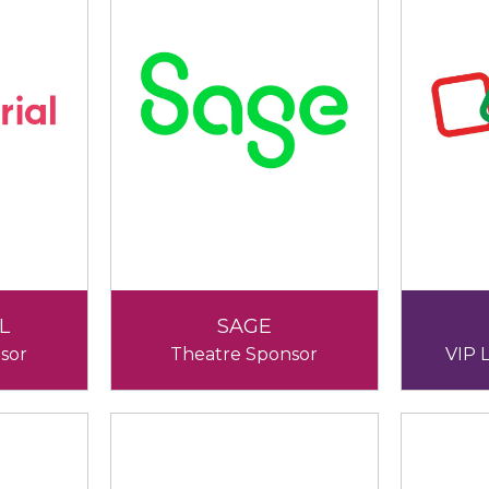
L
SAGE
sor
Theatre Sponsor
VIP 