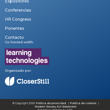
Expositores
Conferencias
HR Congress
Ponentes
Contacto
Co-hosted width:
Organizado por:
© Copyright 2026
Política de privacidad
Política de cookies
Modern Slavery Act Statement
Exhibition Website by ASP