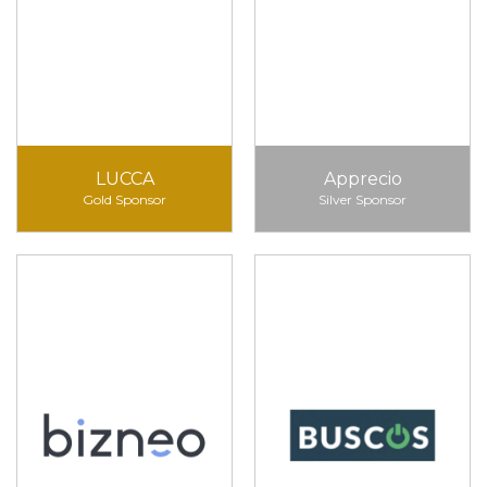
LUCCA
Apprecio
Gold Sponsor
Silver Sponsor