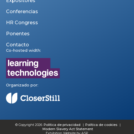
Expositores
Conferencias
HR Congress
Ponentes
Contacto
Co-hosted width:
Organizado por:
© Copyright 2026
Política de privacidad
Política de cookies
Modern Slavery Act Statement
Exhibition Website by ASP