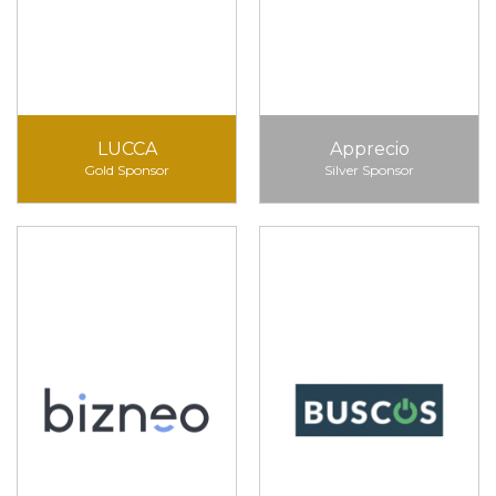
LUCCA
Apprecio
Gold Sponsor
Silver Sponsor