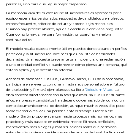
personas, sino para que llegue mejor preparado.
La memoria viva del puesto reúne situaciones reales aportadas por el
equipo, escenarios versionados, respuestas de candidatos o empleados,
errores frecuentes, criterios de lectura y aprendizajes mensuales.
Cuando hay proceso abierto, ayuda a decidir qué conviene preguntar.
Cuando no lo hay, sirve para formación, onboarding y mejora
continua del rol.
El modelo resulta especialmente útil en puestos donde abundan perfiles
parecidos y la situación real dice más que una lista de habilidades
declaradas. Una respuesta breve ante una incidencia, una reclamación
o una prioridad conflictiva puede revelar cómo piensa una persona, qué
criterio aplica y qué necesitaría reforzar.
Además de presentar BUSCOS, Gustavo Barón, CEO de la compañía,
participará en el evento con una mirada muy personal sobre el futuro
de la selección y firmará ejemplares de su libro
Ridiculum Vitae
. La
obra conecta directamente con la tesis que impulsa BUSCOS: durante
años, empresas y candidatos han dependido demasiado del currículum
como documento central de decisión, aunque muchas veces dice poco
sobre el criterio real de una persona ante el trabajo. Frente a ese
modelo, Barón propone avanzar hacia procesos más humanos, más
prácticos y más basados en evidencia: menos filtros superficiales,
menos entrevistas a ciegas y más situaciones reales que permitan
entender cómo piensa, decide y aprende cada profesional. La firma del