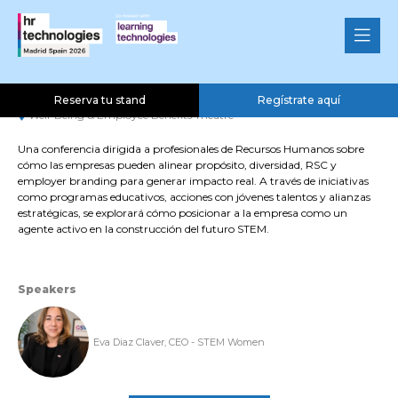
Cómo liderar el impacto
social y atraer al talento
05 Nov 2026
16:30 - 16:50
Reserva tu stand
Regístrate aquí
Well-Being & Employee Benefits Theatre
Una conferencia dirigida a profesionales de Recursos Humanos sobre
cómo las empresas pueden alinear propósito, diversidad, RSC y
employer branding para generar impacto real. A través de iniciativas
como programas educativos, acciones con jóvenes talentos y alianzas
estratégicas, se explorará cómo posicionar a la empresa como un
agente activo en la construcción del futuro STEM.
Speakers
Eva Diaz Claver, CEO - STEM Women