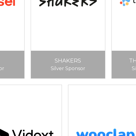
SHAKERS
T
or
Silver Sponsor
S