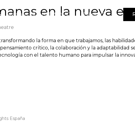
manas en la nueva er
R
4-5 noviembre 2026 | IFEMA MADRID | Pabellón 3
heatre
tá transformando la forma en que trabajamos, las habili
pensamiento crítico, la colaboración y la adaptabilidad s
nología con el talento humano para impulsar la innovaci
ghts España