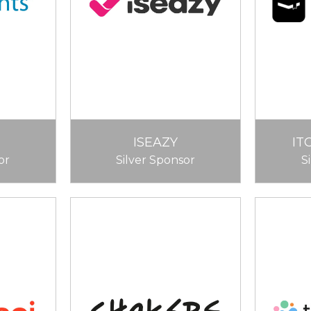
ISEAZY
IT
or
Silver Sponsor
S