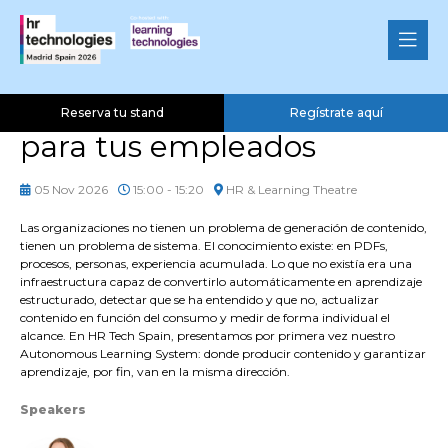
De conocimiento disperso
a un sistema de
aprendizaje autónomo
Reserva tu stand
Regístrate aquí
para tus empleados
05 Nov 2026
15:00 - 15:20
HR & Learning Theatre
Las organizaciones no tienen un problema de generación de contenido,
tienen un problema de sistema. El conocimiento existe: en PDFs,
procesos, personas, experiencia acumulada. Lo que no existía era una
infraestructura capaz de convertirlo automáticamente en aprendizaje
estructurado, detectar que se ha entendido y que no, actualizar
contenido en función del consumo y medir de forma individual el
alcance. En HR Tech Spain, presentamos por primera vez nuestro
Autonomous Learning System: donde producir contenido y garantizar
aprendizaje, por fin, van en la misma dirección.
Speakers